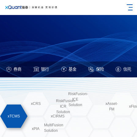
券商
银行
基金
保险
信托
RiskFusion-
ICE
RiskFusion-
xCRS
xAsset-
Solution
ICR
xFl
FM
Solution
xTCMS
xCIRMS
xTIMS
MultiFusion
xPIA
Solution