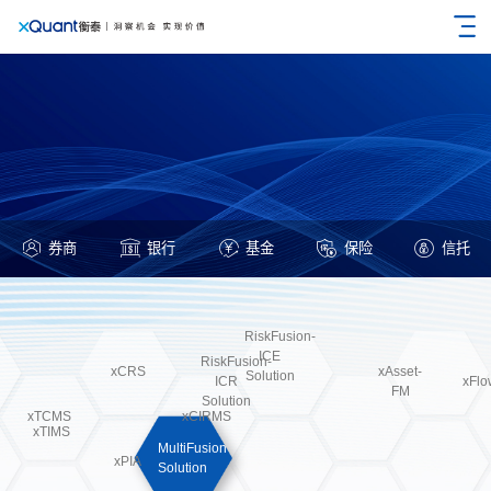
券商
银行
基金
保险
信托
RiskFusion-
ICE
RiskFusion-
xCRS
xAsset-
Solution
ICR
xFl
FM
Solution
xTCMS
xCIRMS
xTIMS
MultiFusion
xPIA
Solution