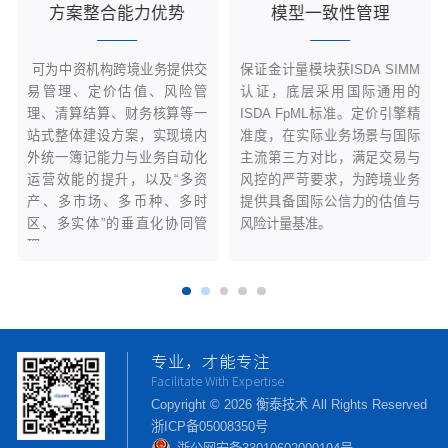
方案整合能力优势
模型一致性管理
​ 可为中资机构跨境业务提供交
保证金计量模块获ISDA SIMM
易管理、定价估值、风险管
认证，底层采用国际通用的
理、清算结算、财务核算等一
ISDA FpML标准。定价引擎精
站式整体建设方案，实现境内
准度，在实际业务场景与国际
外统一簿记能力与业务自动化
主流第三方对比，满足交易与
运营效能的提升，以及“多资
风控的严苛要求，为跨境业务
产、多市场、多币种、多时
提供具备国际公信力的估值与
区、多实体”的垂直化协同管
风险计量基准。
理。
专业，才能专注
Facilitate With Expertise
Copyright © 2026 衡泰技术 All Rights Reserved
浙ICP备05008350号