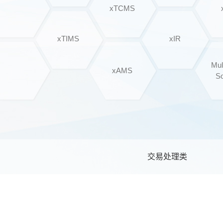
xTCMS
xTIMS
xIR
Mul
xAMS
So
交易处理类