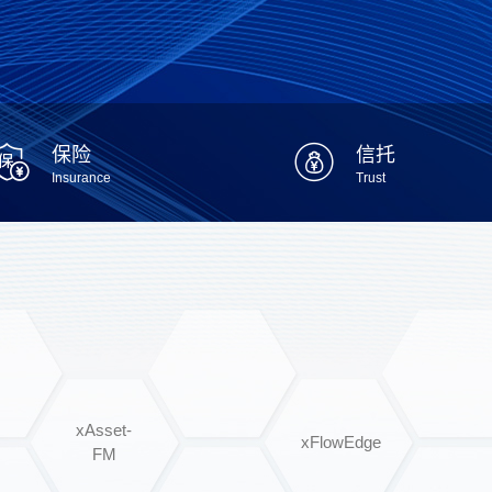
保险
信托
Insurance
Trust
xAsset-
xFlowEdge
FM