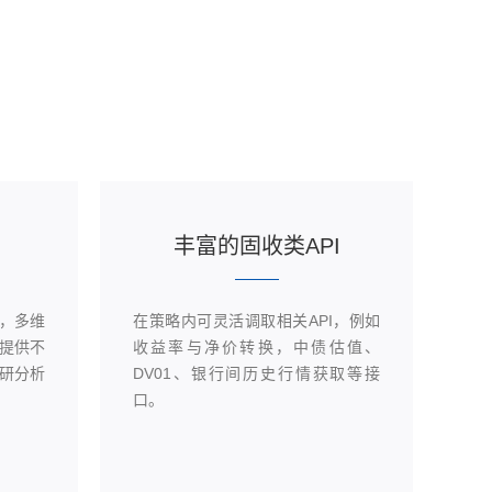
丰富的固收类API
，多维
在策略内可灵活调取相关API，例如
结
提供不
收益率与净价转换，中债估值、
类
研分析
DV01、银行间历史行情获取等接
中
口。