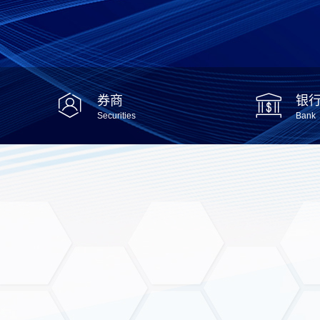
券商
银
Securities
Bank