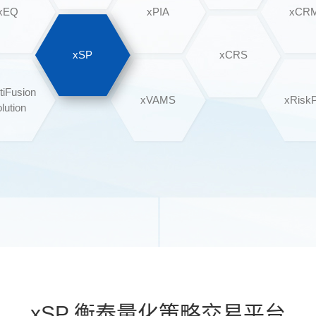
xEQ
xPIA
xCR
xSP
xCRS
tiFusion
xVAMS
xRisk
lution
xSP 衡泰量化策略交易平台