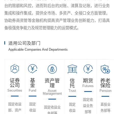
台的限额和风控，进而到后台的对账、清算及记账，进行业务
集成和操作集成，提供全市场、多资产、全接口全方面管理，
协助券商资管等金融机构提高资产管理业务创新能力，打造具
备极强竞争能力及规范管理能力的运营模式。
适用公司及部门
Applicable Companies And Departments
证券
基
资产管
信
期货
养老
公司
金
理
托
保险
Futures
Securities
Fund
Asset
Trust
Pension
Management
固定收
固定收益
固定
固定
直投业
益业务
固定收益业
部、资产
收益
收益
务部等
部等
务部等