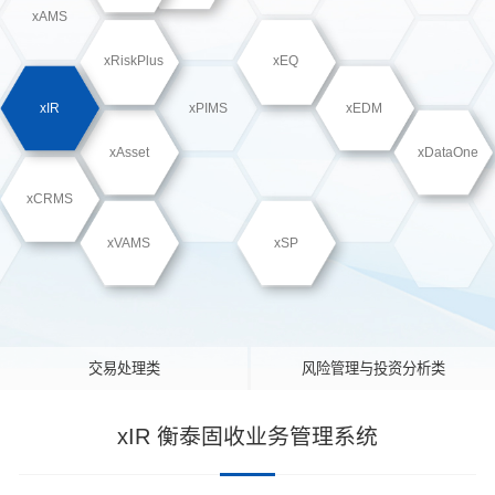
xAMS
xRiskPlus
xEQ
xIR
xPIMS
xEDM
xAsset
xDataOne
xCRMS
xVAMS
xSP
交易处理类
风险管理与投资分析类
xIR 衡泰固收业务管理系统