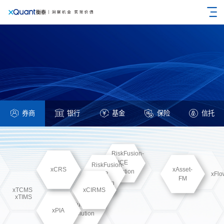
券商
银行
基金
保险
信托
RiskFusion-
ICE
RiskFusion-
xCRS
xAsset-
Solution
ICR
xFl
FM
Solution
xTCMS
xCIRMS
xTIMS
MultiFusion
xPIA
Solution