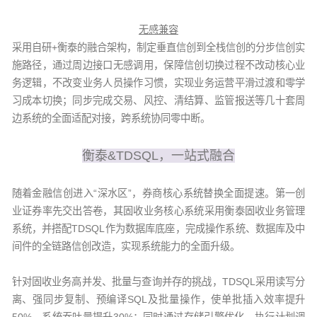
无感兼容
采用自研+衡泰的融合架构，制定垂直信创到全栈信创的分步信创实
施路径，通过周边接口无感调用，保障信创切换过程不改动核心业
务逻辑，不改变业务人员操作习惯，实现业务运营平滑过渡和零学
习成本切换；同步完成交易、风控、清结算、监管报送等几十套周
边系统的全面适配对接，跨系统协同零中断。
衡泰&TDSQL，一站式融合
随着金融信创进入“深水区”，券商核心系统替换全面提速。第一创
业证券率先交出答卷，其固收业务核心系统采用衡泰固收业务管理
系统，并搭配TDSQL作为数据库底座，完成操作系统、数据库及中
间件的全链路信创改造，实现系统能力的全面升级。
针对固收业务高并发、批量与查询并存的挑战，TDSQL采用读写分
离、强同步复制、预编译SQL及批量操作，使单批插入效率提升
50%、系统吞吐量提升30%；同时通过存储引擎优化、执行计划调