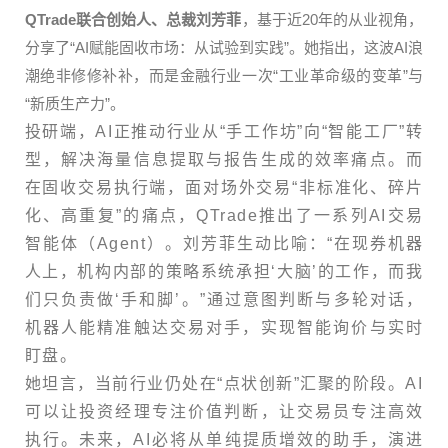
QTrade联合创始人、总裁刘芳菲
，基于近20年的从业视角，
分享了“AI赋能固收市场：从试验到实践”。她指出，这波AI浪
潮绝非修修补补，而是金融行业一次“工业革命级的变革”与
“新质生产力”。
投研端，AI正推动行业从“手工作坊”向“智能工厂”转
型，解决海量信息提取与报告生成的效率痛点。而
在固收交易执行端，面对场外交易“非标准化、碎片
化、高重复”的痛点，QTrade推出了一系列AI交易
智能体（Agent）。刘芳菲生动比喻：“在现券机器
人上，机构内部的策略系统承担‘大脑’的工作，而我
们只负责做‘手和脚’。”通过意图判断与多轮对话，
机器人能精准触达交易对手，实现智能询价与实时
盯盘。
她坦言，当前行业仍处在“点状创新”汇聚的阶段。AI
可以让投资经理专注价值判断，让交易员专注高效
执行。未来，AI必将从单纯提质增效的助手，演进