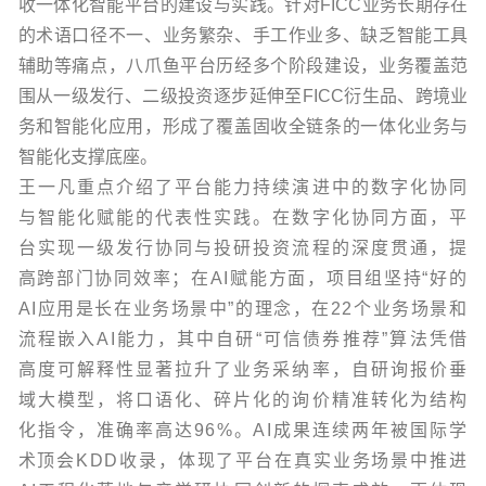
收一体化智能平台的建设与实践。针对FICC业务长期存在
的术语口径不一、业务繁杂、手工作业多、缺乏智能工具
辅助等痛点，八爪鱼平台历经多个阶段建设，业务覆盖范
围从一级发行、二级投资逐步延伸至FICC衍生品、跨境业
务和智能化应用，形成了覆盖固收全链条的一体化业务与
智能化支撑底座。
王一凡重点介绍了平台能力持续演进中的数字化协同
与智能化赋能的代表性实践。在数字化协同方面，平
台实现一级发行协同与投研投资流程的深度贯通，提
高跨部门协同效率；在AI赋能方面，项目组坚持“好的
AI应用是长在业务场景中”的理念，在22个业务场景和
流程嵌入AI能力，其中自研“可信债券推荐”算法凭借
高度可解释性显著拉升了业务采纳率，自研询报价垂
域大模型，将口语化、碎片化的询价精准转化为结构
化指令，准确率高达96%。AI成果连续两年被国际学
术顶会KDD收录，体现了平台在真实业务场景中推进