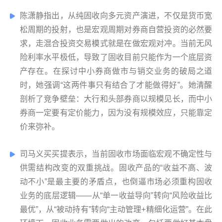
陈潇静指出，从纯固收向多元资产演进，不仅是货币宽
松周期的投射，也是宏观周期对券商自营投资的必然要
求，走混合投资交易模式就是在做宏观对冲。当前无风
险利率水平极低，导致了固收目前只能作为一个底层资
产存在。在探讨中小券商做市与销交业务的破局之道
时，她强调“这两件事只有结合了才能做得好”。她清醒
剖析了竞争壁垒：大行和头部券商以规模见长，而中小
券商一定要有定价能力，因为没有规模效应，只能靠定
价来弥补。
司马义买买提表示，当前固收市场面临宏观不确定性与
供需结构改变的双重挑战。固收产品的“收益不高、波
动不小”是最主要的矛盾点，也倒逼市场必须重构固收
业务的底层逻辑——从“单一收益导向”转向“风险收益比
最优”，从“被动持有”转向“主动管理+精细化运营”。在此