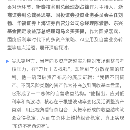
桌对话环节，
衡泰技术副总经理胡占锋
作为主持人，
浙
商证券副总裁吴思铭、国投证券投资业务委员会主任刘
畅、华福证券上海证券自营分公司总经理陈潇静、东兴
基金固定收益部总经理司马义买买提
，作为圆桌嘉宾，
围绕低利率时代下的多资产策略、AI应用及自营业务转
型等焦点话题，展开深度探讨。
吴思铭坦言，当年向多资产跨越实为应对市场调整与考
核压力，在“刀兵里去找钱”，却吃到了分散配置的红
利。他一语道破资产布局的底层逻辑：“我把不同资
产、不同风险类别的资产作为补充放到固收基本盘里，
它形成了一个总体的自营收益结构。”他指出，应对低
利率和高波动，核心在于根据波动率变化灵活调整资产
类别，用此视角看待总组合，大概率形成的收益结构就
会变得稳定，从而在总体上维持组合稳定，真正实现
“东边不亮西边亮”。