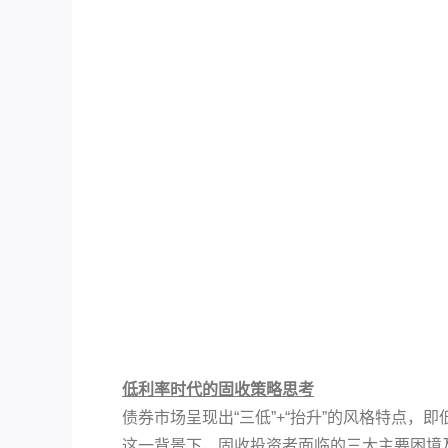
低利率时代的固收策略思考
债券市场呈现出“三低”+“抬升”的风格特点
这一背景下，固收投资者面临的三大主要困境