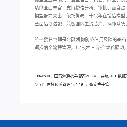
功能全面丰富：
支持授信分析、审批、额度占
模型能力突出：
依托衡泰二十余年在授信模型
全面信创适配：
兼容国内主流芯片、操作系统
统一授信管理是金融机构防范信用风险的基石
通授信全流程管理，以“技术 + 分析”双轮
Previous：国泰海通携手衡泰xEDM，共筑FICC数
Next：信托风险管理“悬赏令”，衡泰拔头筹